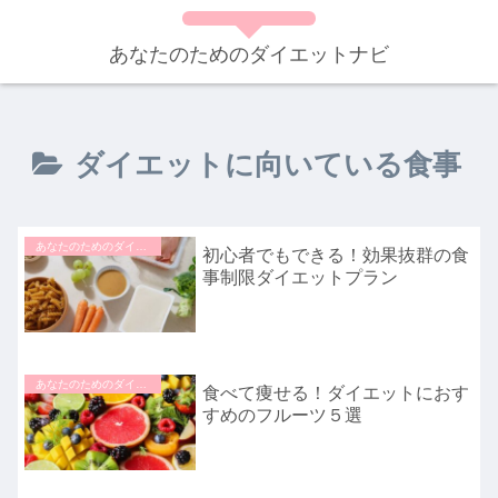
あなたのためのダイエットナビ
ダイエットに向いている食事
あなたのためのダイエットナビ
初心者でもできる！効果抜群の食
事制限ダイエットプラン
あなたのためのダイエットナビ
食べて痩せる！ダイエットにおす
すめのフルーツ５選