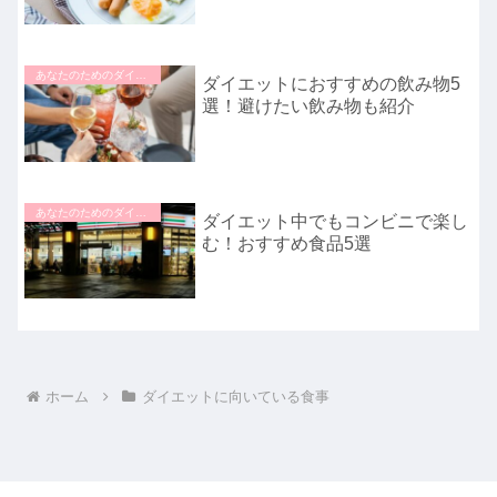
あなたのためのダイエットナビ
ダイエットにおすすめの飲み物5
選！避けたい飲み物も紹介
あなたのためのダイエットナビ
ダイエット中でもコンビニで楽し
む！おすすめ食品5選
ホーム
ダイエットに向いている食事