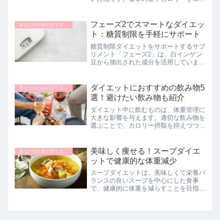
トロールすることで、短期間で体重を減
らし、健康的な体を手に入れることがで
きます。しかし、無理な制限はリバウン
フェーズ2でスマートなダイエッ
あなたのためのダイエットナビ
ドや健康問題を引き起こす...
ト：糖質制限を手軽にサポート
糖質制限ダイエットをサポートするサプ
リメント「フェーズ2」は、白インゲン
豆から抽出された成分を活用していま
す。食事からの糖質吸収を抑え、カロリ
ーセーブを実現することで、無理なく健
康的なダイエットをサポートします。こ
ダイエットにおすすめの飲み物5
あなたのためのダイエットナビ
のページでは、フェーズ2の...
選！避けたい飲み物も紹介
ダイエット中に飲むものは、体重管理に
大きな影響を与えます。適切な飲み物を
選ぶことで、カロリー摂取を抑えつつ、
満腹感を得ることができます。この記事
では、ダイエットにおすすめの飲み物を
紹介し、それぞれの効果や飲むタイミン
美味しく痩せる！スープダイエ
あなたのためのダイエットナビ
グについて解説します。美...
ットで健康的な体重減少
スープダイエットは、美味しくて栄養バ
ランスの良いスープを中心にした食事
で、健康的に体重を減らすことを目指す
ダイエット法です。この記事では、スー
プダイエットの概要やメリット、おすす
めのスープレシピについて解説します。
手軽に始められて、飽きるこ...