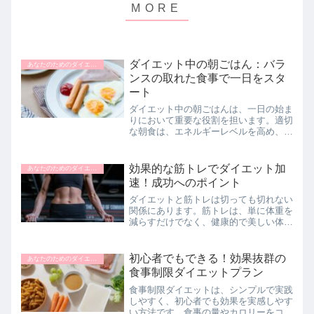
ダイエット中の朝ごはん：バラ
あなたのためのダイエットナビ
ンスの取れた食事で一日をスタ
ート
ダイエット中の朝ごはんは、一日の始ま
りにおいて重要な役割を担います。適切
な朝食は、エネルギーレベルを高め、食
欲をコントロールし、代謝を促進するこ
とで、ダイエットの成功に貢献します。
この記事では、ダイエット中におすすめ
効果的な筋トレでダイエット加
あなたのためのダイエットナビ
の朝ごはんの選び方、バラ...
速！成功へのポイント
ダイエットと筋トレは切っても切れない
関係にあります。筋トレは、単に体重を
減らすだけでなく、健康的で美しい体を
作るために欠かせない要素です。このペ
ージでは、ダイエットにおける筋トレの
重要性、効果的なトレーニング方法、お
初心者でもできる！効果抜群の
あなたのためのダイエットナビ
よび適切なタイミング、時...
食事制限ダイエットプラン
食事制限ダイエットは、シンプルで実践
しやすく、初心者でも効果を実感しやす
い方法です。食事の量やカロリーをコン