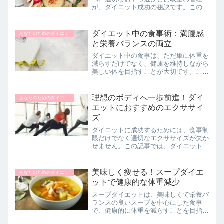
が、ダイエット成功の秘訣です。この記
事では、ダイエット中におすすめのおや
つと、避けるべきおやつについて解説し
ます。健康的な選択肢を取り入れて、無
ダイエット中の食事術：満腹感
あなたのためのダイエットナビ
理なくダイエットを続けまし...
と栄養バランスの両立
ダイエット中の食事は、ただ単に体重を
減らすだけでなく、健康を維持しながら
美しい体を目指すことが大切です。この
記事では、ダイエット中に重要な栄養
素、効果的な食事の摂り方、そして食事
と運動のバランスの重要性について解説
理想のボディへ一歩前進！ダイ
あなたのためのダイエットナビ
します。バランスの良い食事...
エットにおすすめのエクササイ
ズ
ダイエットに成功するためには、食事制
限だけでなく適切なエクササイズが欠か
せません。この記事では、ダイエットに
効果的なエクササイズの種類とその効
果、実践方法について解説します。有酸
素運動から筋力トレーニングまで、バラ
美味しく痩せる！スープダイエ
あなたのためのダイエットナビ
ンスの良いエクササイズを通...
ットで健康的な体重減少
スープダイエットは、美味しくて栄養バ
ランスの良いスープを中心にした食事
で、健康的に体重を減らすことを目指す
ダイエット法です。この記事では、スー