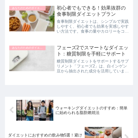
プダイエットの概要やメリット、おすす
めのスープレシピについて解説します。
初心者でもできる！効果抜群の
あなたのためのダイエットナビ
手軽に始められて、飽きるこ...
食事制限ダイエットプラン
食事制限ダイエットは、シンプルで実践
しやすく、初心者でも効果を実感しやす
い方法です。食事の量やカロリーをコン
トロールすることで、短期間で体重を減
らし、健康的な体を手に入れることがで
きます。しかし、無理な制限はリバウン
フェーズ2でスマートなダイエッ
あなたのためのダイエットナビ
ドや健康問題を引き起こす...
ト：糖質制限を手軽にサポート
糖質制限ダイエットをサポートするサプ
リメント「フェーズ2」は、白インゲン
豆から抽出された成分を活用していま
す。食事からの糖質吸収を抑え、カロリ
ーセーブを実現することで、無理なく健
康的なダイエットをサポートします。こ
のページでは、フェーズ2の...
ウォーキングダイエットのすすめ：簡単
に始められる脂肪燃焼法
ダイエットにおすすめの飲み物5選！避け