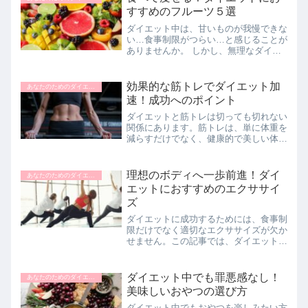
ト」、「プランク」といった、効...
すすめのフルーツ５選
ダイエット中は、甘いものが我慢できな
い…食事制限がつらい…と感じることが
ありませんか。 しかし、無理なダイエ
ットはリバウンドの元です。むしろ、健
康的に痩せるためには、栄養をしっかり
摂ることが大切なんです。そこでおすす
効果的な筋トレでダイエット加
あなたのためのダイエットナビ
めなのが、フルーツを使っ...
速！成功へのポイント
ダイエットと筋トレは切っても切れない
関係にあります。筋トレは、単に体重を
減らすだけでなく、健康的で美しい体を
作るために欠かせない要素です。このペ
ージでは、ダイエットにおける筋トレの
重要性、効果的なトレーニング方法、お
理想のボディへ一歩前進！ダイ
あなたのためのダイエットナビ
よび適切なタイミング、時...
エットにおすすめのエクササイ
ズ
ダイエットに成功するためには、食事制
限だけでなく適切なエクササイズが欠か
せません。この記事では、ダイエットに
効果的なエクササイズの種類とその効
果、実践方法について解説します。有酸
素運動から筋力トレーニングまで、バラ
ダイエット中でも罪悪感なし！
あなたのためのダイエットナビ
ンスの良いエクササイズを通...
美味しいおやつの選び方
ダイエット中でもおやつを楽しみたい方