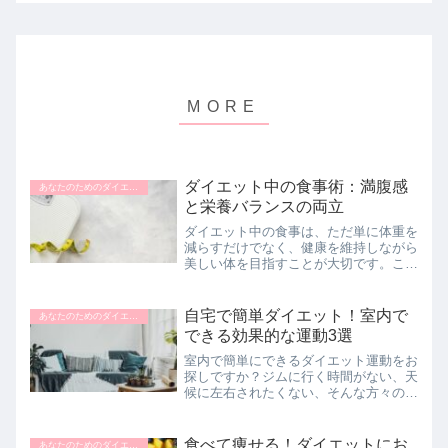
ダイエット中の食事術：満腹感
あなたのためのダイエットナビ
と栄養バランスの両立
ダイエット中の食事は、ただ単に体重を
減らすだけでなく、健康を維持しながら
美しい体を目指すことが大切です。この
記事では、ダイエット中に重要な栄養
素、効果的な食事の摂り方、そして食事
と運動のバランスの重要性について解説
自宅で簡単ダイエット！室内で
あなたのためのダイエットナビ
します。バランスの良い食事...
できる効果的な運動3選
室内で簡単にできるダイエット運動をお
探しですか？ジムに行く時間がない、天
候に左右されたくない、そんな方々のた
めに、自宅で手軽に実践できるダイエッ
ト運動を紹介します。この記事では、
「踏み台の昇り降り」、「スクワッ
食べて痩せる！ダイエットにお
あなたのためのダイエットナビ