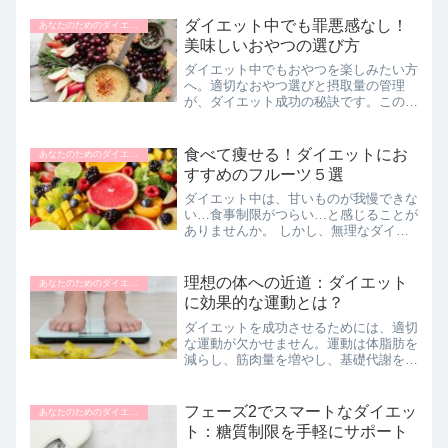
ダイエット中でも罪悪感なし！
あなたのためのダイエットナビ
美味しいおやつの選び方
ダイエット中でもおやつを楽しみたい方
へ。適切なおやつ選びと摂取量の管理
が、ダイエット成功の秘訣です。この記
事では、ダイエット中におすすめのおや
つと、避けるべきおやつについて解説し
ます。健康的な選択肢を取り入れて、無
食べて痩せる！ダイエットにお
あなたのためのダイエットナビ
理なくダイエットを続けまし...
すすめのフルーツ５選
ダイエット中は、甘いものが我慢できな
い…食事制限がつらい…と感じることが
ありませんか。 しかし、無理なダイエ
ットはリバウンドの元です。むしろ、健
康的に痩せるためには、栄養をしっかり
摂ることが大切なんです。そこでおすす
理想の体への近道：ダイエット
あなたのためのダイエットナビ
めなのが、フルーツを使っ...
に効果的な運動とは？
ダイエットを成功させるためには、適切
な運動が欠かせません。運動は体脂肪を
減らし、筋肉量を増やし、基礎代謝を向
上させることで、効率的な体重減少を実
現します。しかし、どの運動がダイエッ
トに最適なのでしょうか？この記事で
フェーズ2でスマートなダイエッ
あなたのためのダイエットナビ
は、ダイエットに向いている...
ト：糖質制限を手軽にサポート