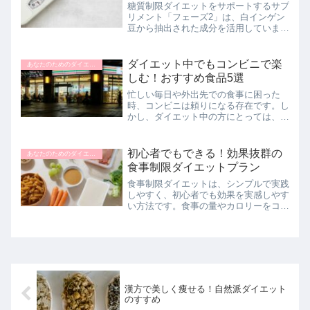
糖質制限ダイエットをサポートするサプ
リメント「フェーズ2」は、白インゲン
豆から抽出された成分を活用していま
す。食事からの糖質吸収を抑え、カロリ
ーセーブを実現することで、無理なく健
康的なダイエットをサポートします。こ
ダイエット中でもコンビニで楽
あなたのためのダイエットナビ
のページでは、フェーズ2の...
しむ！おすすめ食品5選
忙しい毎日や外出先での食事に困った
時、コンビニは頼りになる存在です。し
かし、ダイエット中の方にとっては、ど
の食品を選べばいいのか迷ってしまうこ
ともあるかもしれません。そこでこのペ
ージでは、コンビニで手軽に購入できる
初心者でもできる！効果抜群の
あなたのためのダイエットナビ
ダイエットにオススメの食品...
食事制限ダイエットプラン
食事制限ダイエットは、シンプルで実践
しやすく、初心者でも効果を実感しやす
い方法です。食事の量やカロリーをコン
トロールすることで、短期間で体重を減
らし、健康的な体を手に入れることがで
きます。しかし、無理な制限はリバウン
ドや健康問題を引き起こす...
漢方で美しく痩せる！自然派ダイエット
のすすめ