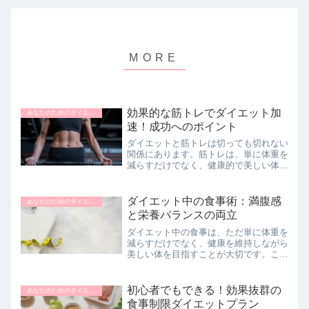
効果的な筋トレでダイエット加
あなたのためのダイエットナビ
速！成功へのポイント
ダイエットと筋トレは切っても切れない
関係にあります。筋トレは、単に体重を
減らすだけでなく、健康的で美しい体を
作るために欠かせない要素です。このペ
ージでは、ダイエットにおける筋トレの
重要性、効果的なトレーニング方法、お
ダイエット中の食事術：満腹感
あなたのためのダイエットナビ
よび適切なタイミング、時...
と栄養バランスの両立
ダイエット中の食事は、ただ単に体重を
減らすだけでなく、健康を維持しながら
美しい体を目指すことが大切です。この
記事では、ダイエット中に重要な栄養
素、効果的な食事の摂り方、そして食事
と運動のバランスの重要性について解説
初心者でもできる！効果抜群の
あなたのためのダイエットナビ
します。バランスの良い食事...
食事制限ダイエットプラン