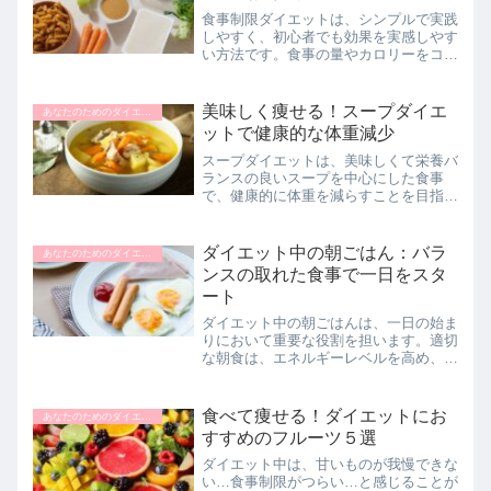
食事制限ダイエットは、シンプルで実践
しやすく、初心者でも効果を実感しやす
い方法です。食事の量やカロリーをコン
トロールすることで、短期間で体重を減
らし、健康的な体を手に入れることがで
きます。しかし、無理な制限はリバウン
美味しく痩せる！スープダイエ
あなたのためのダイエットナビ
ドや健康問題を引き起こす...
ットで健康的な体重減少
スープダイエットは、美味しくて栄養バ
ランスの良いスープを中心にした食事
で、健康的に体重を減らすことを目指す
ダイエット法です。この記事では、スー
プダイエットの概要やメリット、おすす
めのスープレシピについて解説します。
ダイエット中の朝ごはん：バラ
あなたのためのダイエットナビ
手軽に始められて、飽きるこ...
ンスの取れた食事で一日をスタ
ート
ダイエット中の朝ごはんは、一日の始ま
りにおいて重要な役割を担います。適切
な朝食は、エネルギーレベルを高め、食
欲をコントロールし、代謝を促進するこ
とで、ダイエットの成功に貢献します。
この記事では、ダイエット中におすすめ
食べて痩せる！ダイエットにお
あなたのためのダイエットナビ
の朝ごはんの選び方、バラ...
すすめのフルーツ５選
ダイエット中は、甘いものが我慢できな
い…食事制限がつらい…と感じることが